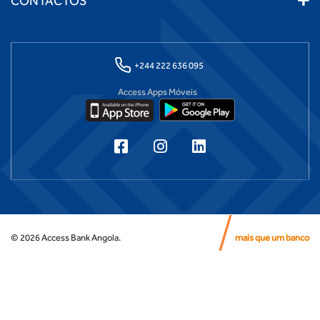
CONTACTOS
+244 222 636 095
Access Apps Móveis
©
2026
Access Bank Angola.
mais que um banco