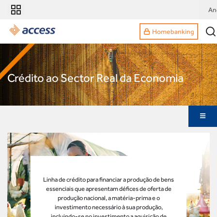
An
Homebanking
Crédito ao Sector Real da Economia
Linha de crédito para financiar a produção de bens
essenciais que apresentam défices de oferta de
produção nacional, a matéria-prima e o
investimento necessário à sua produção,
incluindo-se no investimento a aquisição de